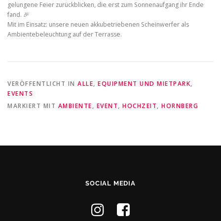
gelungene Feier zurückblicken, die erst zum Sonnenaufgang ihr Ende
fand. 🎉
Mit im Einsatz: unsere neuen akkubetriebenen Scheinwerfer als
Ambientebeleuchtung auf der Terrasse.
VERÖFFENTLICHT IN
ALLE
,
EQUIPMENT UND MIETPARK
,
EVENTS
MARKIERT MIT
AMBIENTE
,
EVENT
,
HOCHZEIT
,
HORNBERG
SOCIAL MEDIA