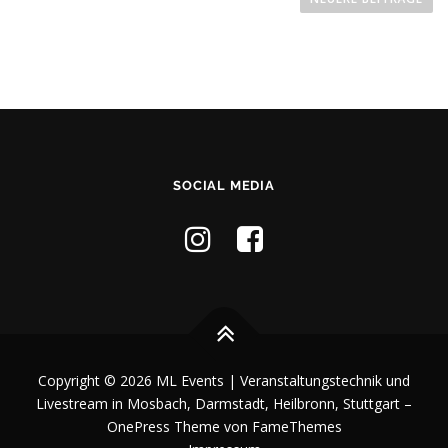
i
t
r
a
g
s
n
SOCIAL MEDIA
a
v
i
g
a
t
i
Copyright © 2026 ML Events | Veranstaltungstechnik und
o
Livestream in Mosbach, Darmstadt, Heilbronn, Stuttgart
–
n
OnePress
Theme von FameThemes