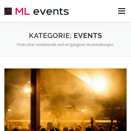
Zum
Inhalt
Menü
springen
ÜBER UNS
EVENTS
LIVESTREAM
KATEGORIE:
EVENTS
Posts über anstehende und vergangene Veranstaltungen.
MIETEN
KONTAKT
INSTALLATION
BILDERGALERIE