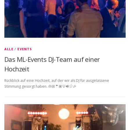
ALLE
/
EVENTS
Das ML-Events DJ-Team auf einer
Hochzeit
Rückblick auf eine Hochzeit, auf der wir als DJ für ausgelassene
Stimmung gesorgt haben. 👰🏼🤵🏽💡🔊🎈🎉